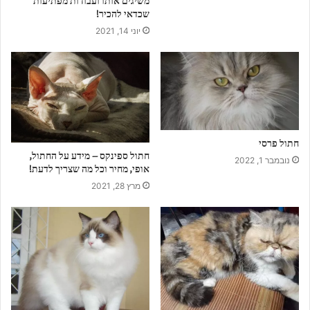
משיגים אותו ועבודות מפתיעות
ש
שכדאי להכיר!
ל
יוני 14, 2021
כ
ם
חתול פרסי
חתול ספינקס – מידע על החתול,
נובמבר 1, 2022
אופי, מחיר וכל מה שצריך לדעת!
מרץ 28, 2021