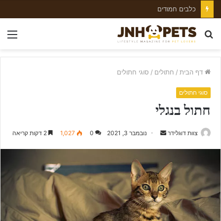
כלב וויפט
חפש
nu
עבור
דף הבית
/
חתולים
/
סוגי חתולים
סוגי חתולים
חתול בנגלי
צוות דוגלידר
S
נובמבר 3, 2021
0
1,027
2 דקות קריאה
e
n
d
a
n
e
m