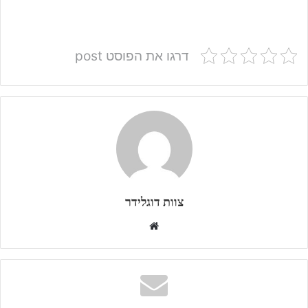
דרגו את הפוסט post
צוות דוגלידר
W
e
b
s
i