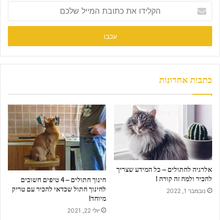
t
ה
e
ק
ל
י
ד
ו
א
ת
כתבות אחרונות
כ
ת
ו
ב
ת
ה
מ
י
אלרגיה לחתולים – כל המידע שצריך
י
להכיר ולמה זה קורה !
חינוך חתולים – 4 טיפים חשובים
ל
לחינוך חתול שכדאי להכיר עם טריק
נובמבר 1, 2022
ש
מיוחד!
ל
יולי 22, 2021
כ