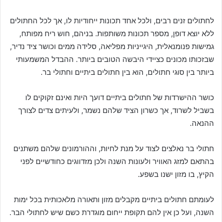
לחתולים זנים רבים, ולכל אחד תכונות ייחודיות לו, אך לכל החתולים
ללא יוצא דופן, מספר תכונות משותפות. בניהם, חוש ריח מפותח,
גמישות פנומנאלית, היגייניות מפליאה, סלידה ממים וכושר ציד נדיר,
שבזכותו מכונים כציידי היבשה הטובים ביותר. ההבדל המשמעותי
ביותר בין סוגי חתולים, הוא בין חתולים ביתיים וחתולי בר.
כושר ההישרדות של חתולים ביתיים דועך היות ואינם זקוקים לו
בשביל לשרוד, אך כשרון הציד שלהם נשמר, ולעיתים צדים לצורך
ההנאה.
חתולי בר נאלצים לצוד על מנת לחיות, וההורמונים שלהם משתנים
בהתאם למזג האוויר ולעונות השנה ולכן מזדווגים כחודשיים לפני
הקיץ, בו מזון ישנו בשפע.
לעומתם חתולים ביתיים מקבלים מזון ותאורה מלאכותית בכל ימות
השנה, ועל כן אין להם תקופת ייחום מוגדרת כשם שיש לחתולי הבר.