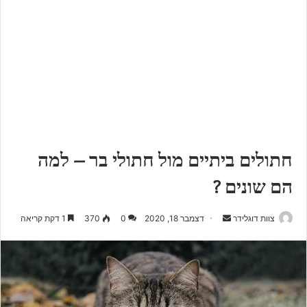
חתולים ביתיים מול חתולי בר – למה
הם שונים ?
צוות דוגלידר
S
דצמבר 18, 2020
0
370
1 דקת קריאה
e
n
d
a
n