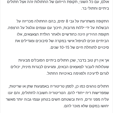
אולם, עם כל השוני, תקופת הייחום של החתולות זהה אצל חתולים
ביתיים וחתולי בר.
התקופה משתרעת על גבי 8 ימים, בהם החתולה מכריזה על
הבשלות על ידי יללות מרובות, חיכוך עם עצמים וגלגול על הרצפה.
תקופת ההיריון הינה כחודשיים ולאחר הולדת הצאצאים, אלו
הביתיים זוכים לטיפול אישי במקרה של סיבוכים ומגדילים את
סיכויים לתוחלת חיים של 10-15 שנים.
אך אין רק טוב בדבר, שכן חתולים ביתיים הסובלים מבעיות
שעלולות לעבור לצאצאים הבאים, ומגיעים לבגרות מינית, יכולים
לגרום לדעיכה ולפגימה באיכויות החתול.
חתולים נוהגים כמו כן, לסמן טריטוריה באמצעות שתן או שריטות,
שמפרישות ריח ייחודי להם. הטריטוריה חשובה לחתולים, והם יגנו
עליה מפני זרים, היות ובשטחם חשים בטחון עצמי גבוה יותר מאשר
יחושו במקום שלא מוכר להם.