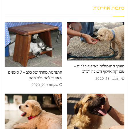
א
ת
כתבות אחרונות
כ
ת
ו
ב
ת
ה
מ
י
י
מערך התגמולים באילוף כלבים –
ל
טכניקת אילוף חשובה לכלב
התנהגות מוזרה של כלב – 7 סימנים
ש
שאסור להתעלם מהם!
דצמבר 13, 2020
ל
אוקטובר 21, 2020
כ
ם