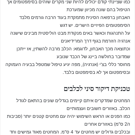
כמו שציינתי קודם יכולים להיות שני מקרים שזהים בסימפטומים אך
הטיפול בהם שונה מכיוון שמערכת
האבחון ברפואה הסינית מתמקדת בעוד הרבה גורמים מלבד
הסימפטומים הפיזיים הישרים. יש דגש
על התנהגות וכאשר באים מנקודת מבט הוליסטית מבינים שישנה
אנרגיה הזורמת בגוף דרך המרידיאנים
וכתוצאה מכך האבחון, לדוגמא: הכלב מרבה להשתין, אז ייתכן
שמדובר בחולשה ביינג של הכבד שנובע
מחוסר כללי בצ'י (אנרגיה), מפה יגיע טיפול שמטפל בבעיה העמוקה
ובסימפטום אך לא בסימפטום בלבד.
טכניקת דיקור סיני לכלבים
המחטים שמדקרים איתם קיימים בגדלים שונים בהתאם לגודל
הכלב. באזורים חשובים ועצמותיים
כמו הפנים או הראש השימוש יהיה עם מחטים קטנים יותר (סביבות
ה2 ס"מ) באזורים אחרים
ובכלבים גדולים יש מחטים עד 4 ס"מ. המחטים מאוד גמישים וחד