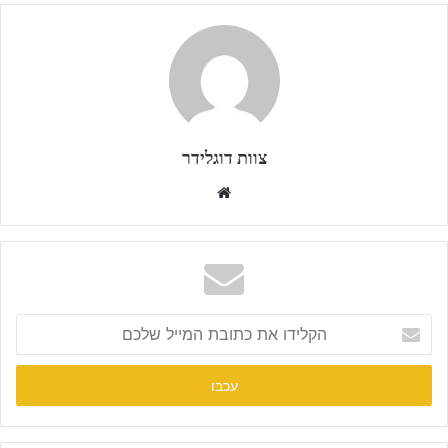
צוות דוגלידר
W
e
b
s
i
t
ה
e
ק
ל
י
ד
ו