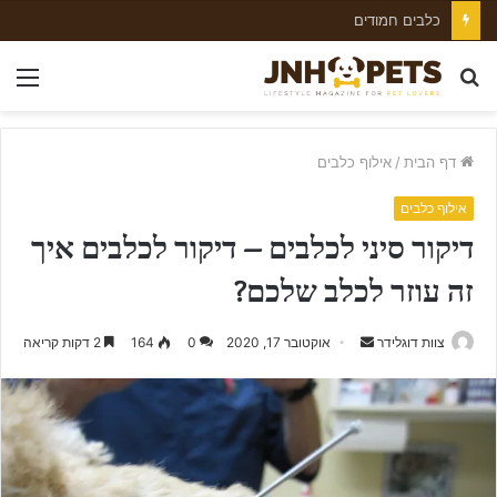
כלבים חמודים
חפש
nu
עבור
דף הבית
/
אילוף כלבים
אילוף כלבים
דיקור סיני לכלבים – דיקור לכלבים איך
זה עוזר לכלב שלכם?
צוות דוגלידר
S
אוקטובר 17, 2020
0
164
2 דקות קריאה
e
n
d
a
n