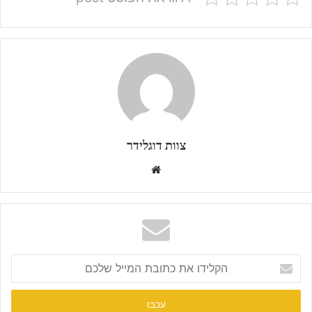
צוות דוגלידר
W
e
b
s
i
t
ה
e
ק
ל
י