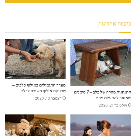
ד
ו
א
ת
כתבות אחרונות
כ
ת
ו
ב
ת
ה
מ
י
י
מערך התגמולים באילוף כלבים –
ל
טכניקת אילוף חשובה לכלב
התנהגות מוזרה של כלב – 7 סימנים
ש
שאסור להתעלם מהם!
דצמבר 13, 2020
ל
אוקטובר 21, 2020
כ
ם