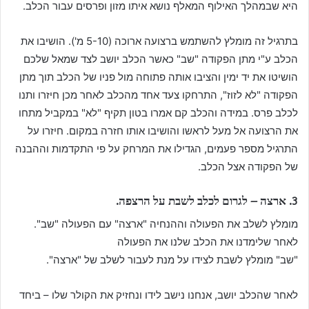
היא שבמהלך האילוף המאלף נושא איתו מזון ופרסים עבור הכלב.
בתרגיל זה מומלץ להשתמש ברצועה ארוכה (5-10 מ'). הושיבו את
הכלב ע"י מתן הפקודה "שב" כאשר הכלב יושב לצד שמאל שלכם
הושיטו את יד ימין והציבו אותה פתוחה מול פניו של הכלב תוך מתן
הפקודה "לא לזוז", התרחקו צעד אחד מהכלב לאחר מכן חיזרו ותנו
לכלב פרס. במידה והכלב קם אמרו בטון תקיף "לא" במקביל מתחו
את הרצועה אל מעל לראשו והושיבו אותו חזרה במקום. חיזרו על
התרגיל מספר פעמים, הגדילו את המרחק על פי התקדמות וההבנה
של הפקודה אצל הכלב.
3. ארצה – לגרום לכלב לשבת על הרצפה.
מומלץ לשלב את הפעולה וההנחיה "ארצה" עם הפעולה "שב".
לאחר שלימדנו את הכלב שלנו את הפעולה
"שב" מומלץ לשבת לצידו על מנת לעבור לשלב של "ארצה".
לאחר שהכלב יושב, אנחנו נישב לידו ונחזיק את הקולר שלו – ביחד