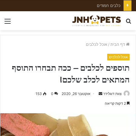
כלבים חמודים
חפש
nu
עבור
דף הבית
/
אוכל לכלבים
אוכל לכלבים
תוספים לכלבים – ככה תבחרו התוסף
המתאים לכלב שלכם!
צוות דוגלידר
S
אוקטובר 26, 2020
0
153
e
2 דקות קריאה
n
d
a
n