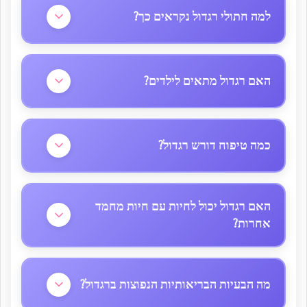
למה חתולי רגדול נקראים כך?
השם "רגדול" (Ragdoll) מגיע מהנטייה הייחודית
שלהם להתרפות ולהיות נינוחים כמו בובת
האם רגדול מתאים לילדים?
סמרטוטים כאשר מרימים אותם. זה לא בגלל חולשה
אלא בגלל הטבע הרגוע והבוטח שלהם.
כן, רגדול מתאים מאוד לילדים. הם ידועים באופי
הסבלני והעדין שלהם, אוהבים ליטופים וחיבוקים
כמה טיפוח דורש רגדול?
ובדרך כלל לא משתמשים בציפורניים או בשיניים.
הם נחשבים לאחד הגזעים הידידותיים ביותר
למרות הפרווה הארוכה, רגדול דורש טיפוח מתון
למשפחות.
יחסית. מומלץ לצחצח אותם 2-3 פעמים בשבוע כדי
האם רגדול יכול לחיות עם חיות מחמד
למנוע הסתבכויות. הפרווה שלהם לא נוטה להסתבך
אחרות?
כמו גזעים אחרים ארוכי שיער. רחצה נדרשת רק
במקרי צורך.
כן, רגדול בדרך כלל מסתדר מעולה עם חיות מחמד
אחרות כולל חתולים וכלבים. האופי הרגוע והידידותי
מה הבעיות הבריאותיות הנפוצות ברגדול?
שלהם עוזר להם להשתלב היטב. חשוב להכניס אותם