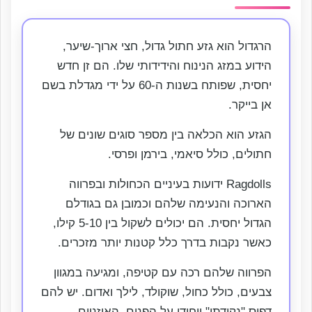
הרגדול הוא גזע חתול גדול, חצי ארוך-שיער,
הידוע במזג הנינוח והידידותי שלו. הם זן חדש
יחסית, שפותח בשנות ה-60 על ידי מגדלת בשם
אן בייקר.
הגזע הוא הכלאה בין מספר סוגים שונים של
חתולים, כולל סיאמי, בירמן ופרסי.
Ragdolls ידועות בעיניים הכחולות ובפרווה
הארוכה והנעימה שלהם וכמובן גם בגודלם
הגדול יחסית. הם יכולים לשקול בין 5-10 קילו,
כאשר נקבות בדרך כלל קטנות יותר מזכרים.
הפרווה שלהם רכה עם קטיפה, ומגיעה במגוון
צבעים, כולל כחול, שוקולד, לילך ואדום. יש להם
דפוס "נקודתי" ייחודי על הפנים, האוזניים,