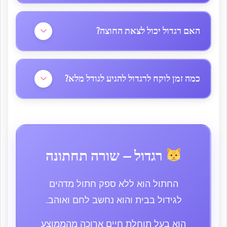
בהדרגה ולפקח על האינטראקציות הראשונות.
הבעיות הנפוצות כוללות: מחלות לב (בעיקר HCM),
דיספלזיה של מפרק הירך ואבנים בשלפוחית השתן.
האם רגדול יכול לצאת החוצה?
חשוב לקנות ממגדל מוכר שעושה בדיקות בריאות
ולבצע בדיקות וטרינריות קבועות, במיוחד אחרי גיל
לא מומלץ לתת לחתול לשוטט בחוץ לבד. בגלל
10.
הטבע הרגוע והבוטח שלהם, הם לא מפתחים
כמה זמן לוקח לרגדול להגיע לגודל מלא?
אינסטינקטי הישרדות חזקים ועלולים להיפגע. אפשר
לקחת אותם החוצה ברתמה או לבנות להם מרפסת
הוא גזע איטי בהתפתחות. הם מגיעים לגודל מלא רק
מוגנת.
בגיל 3-4 שנים, לעומת חתולים רגילים שמגיעים
לבגרות בגיל שנה. הם ממשיכים לגדול ולהתפתח גם
בשנתיים-שלוש הראשונות של חייהם.
רגדול – שורה תחתונה
החתול הוא ללא ספק חתול מדהים
לגידול בבית והוא נחשב לחם ואוהב.
הוא בעל תוחלת חיים ארוכה מהממוצע