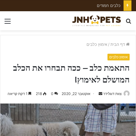
כלבים חמודים
חפש
nu
עבור
דף הבית
/
אימוץ כלבים
אימוץ כלבים
התאמת כלב – ככה תבחרו את הכלב
המושלם לאימוץ!
צוות דוגלידר
S
אוקטובר 22, 2020
0
218
1 דקת קריאה
e
n
d
a
n